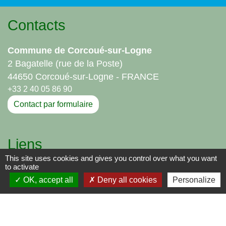
Contacts
Commune de Corcoué-sur-Logne
2 Bagatelle (rue de la Poste)
44650 Corcoué-sur-Logne - FRANCE
+33 2 40 05 86 90
Contact par formulaire
Liens
This site uses cookies and gives you control over what you want
Communauté de Communes - Sud Retz Atlantique
to activate
Office de tourisme
OK, accept all
Deny all cookies
Personalize
-
-
Mentions légales
Politique de confidentialité