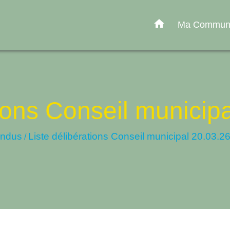
home
Ma Commu
tions Conseil municip
endus
Liste délibérations Conseil municipal 20.03.2
/