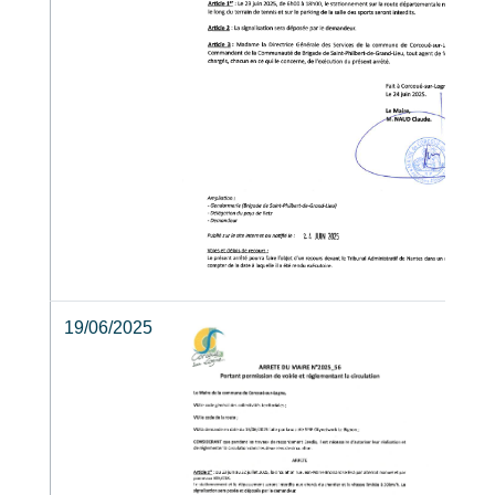
19/06/2025
2025
MAR