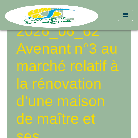
menu
2026_06_62
Avenant n°3 au
marché relatif à
la rénovation
d’une maison
de maître et
ses