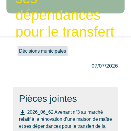
dépendances
pour le transfert
de la mairie –
Décisions municipales
Lot 2
07/07/2026
Accueil
Ma Commune
Publications
/
/
/
2026_06_62 Avenant n°3 au marché
relatif à la rénovation d’une maison de
Pièces jointes
maître et ses dépendances pour le
file_download
transfert de la mairie – Lot 2
2026_06_62 Avenant n°3 au marché
relatif à la rénovation d’une maison de maître
et ses dépendances pour le transfert de la