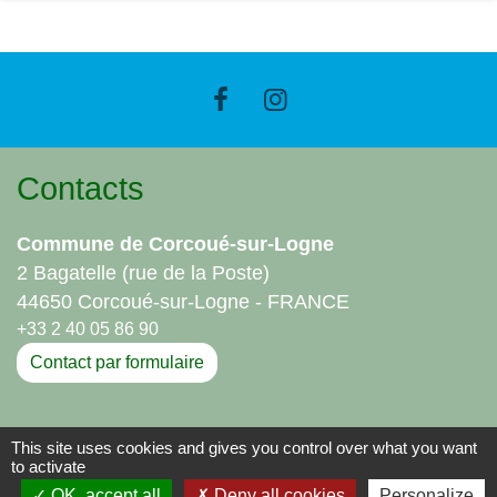
Contacts
Commune de Corcoué-sur-Logne
2 Bagatelle (rue de la Poste)
44650 Corcoué-sur-Logne - FRANCE
+33 2 40 05 86 90
Contact par formulaire
Liens
This site uses cookies and gives you control over what you want
to activate
Communauté de Communes - Sud Retz Atlantique
OK, accept all
Deny all cookies
Personalize