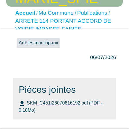
Accueil
Ma Commune
Publications
/
/
/
ARRETE 114 PORTANT ACCORD DE
VOIRIE IMPASSE SAINTE
MARIE_SPIE
Arrêtés municipaux
06/07/2026
Pièces jointes
file_download
SKM_C451i26070616192.pdf (PDF -
0.18Mo)