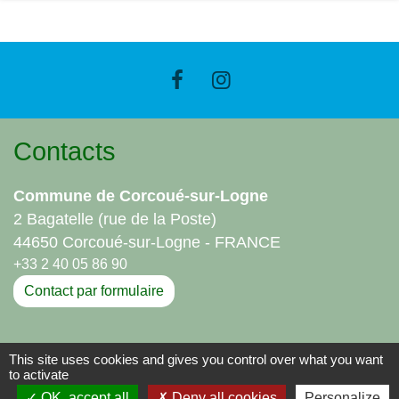
Contacts
Commune de Corcoué-sur-Logne
2 Bagatelle (rue de la Poste)
44650 Corcoué-sur-Logne - FRANCE
+33 2 40 05 86 90
Contact par formulaire
Liens
This site uses cookies and gives you control over what you want
to activate
Communauté de Communes - Sud Retz Atlantique
OK, accept all
Deny all cookies
Personalize