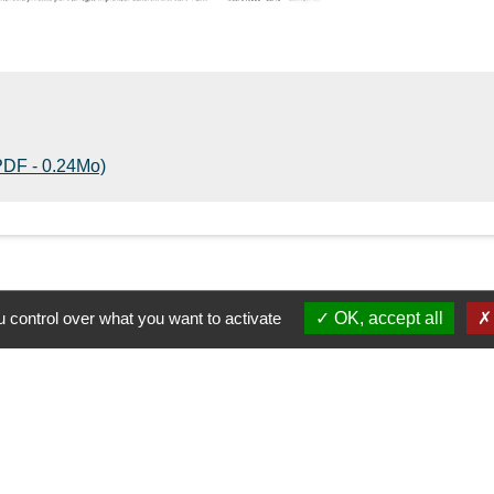
DF - 0.24Mo)
 control over what you want to activate
OK, accept all