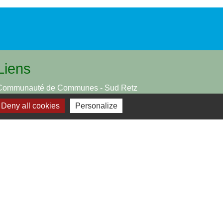
Liens
Communauté de Communes - Sud Retz
Atlantique
Deny all cookies
Personalize
Office de tourisme