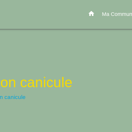
home
Ma Commu
ion canicule
on canicule