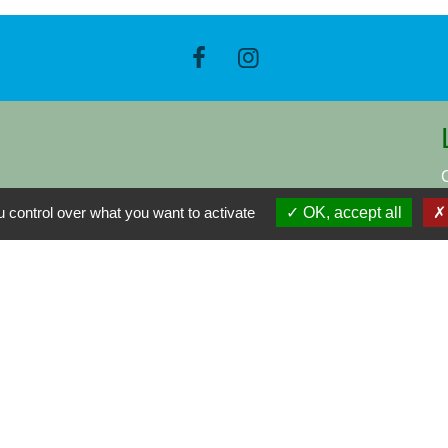
 control over what you want to activate
OK, accept all
-
-
-
Accessibilité
Plan du site
Gestion des cookies
Site créé en partenariat avec Réseau des Communes