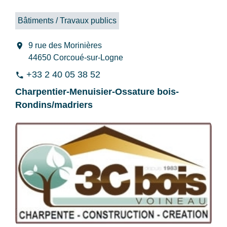
Bâtiments / Travaux publics
location_on
9 rue des Morinières
44650 Corcoué-sur-Logne
+33 2 40 05 38 52
phone
Charpentier-Menuisier-Ossature bois-
Rondins/madriers