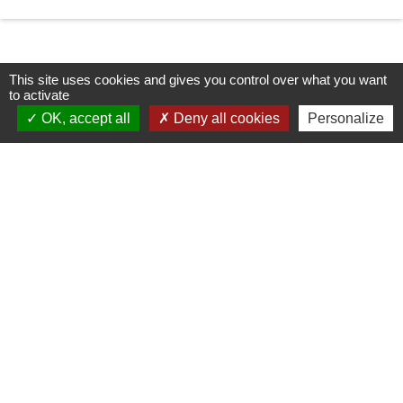
This site uses cookies and gives you control over what you want
to activate
OK, accept all
Deny all cookies
Personalize
Contacts
Commune de Corcoué-sur-Logne
2 Bagatelle (rue de la Poste)
44650 Corcoué-sur-Logne - FRANCE
+33 2 40 05 86 90
Contact par formulaire
Liens