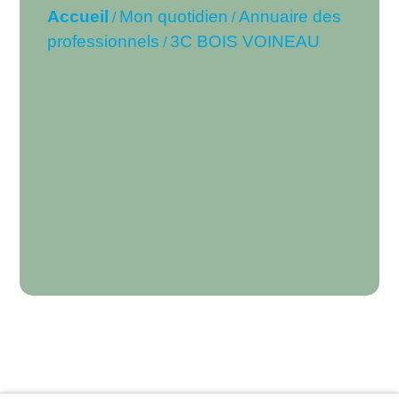
Accueil
Mon quotidien
Annuaire des
/
/
professionnels
3C BOIS VOINEAU
/