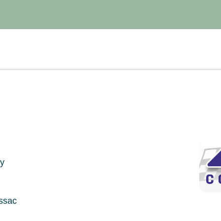
ry
ssac