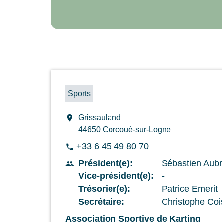
Sports
location_on
Grissauland
44650 Corcoué-sur-Logne
+33 6 45 49 80 70
phone
Président(e):
Sébastien Aub
people
Vice-président(e):
-
Trésorier(e):
Patrice Emerit
Secrétaire:
Christophe Coi
Association Sportive de Karting