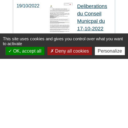
19/10/2022
Deliberations
du Conseil
Municpal du
17-10-2022
This site uses cookies and gives you control over what you want
to activate
17/10/2022
Arrêté 16-
OK, accept all
Deny all cookies
Personalize
2022
BOUYGUES
- Circulation
D 263-LA
BENATE-
LES
GRISSES
TRAVAUX
ENEDIS D
263-LA