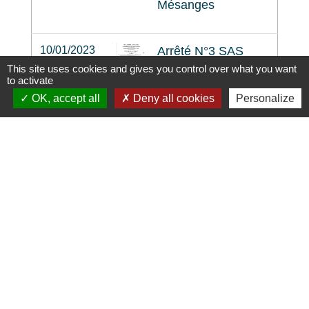
Mésanges
10/01/2023
Arrêté N°3 SAS
PHILIPPE ET
This site uses cookies and gives you control over what you want
to activate
FILS
OK, accept all
Deny all cookies
Personalize
L'AUTORISATION
POUR LA
REALISATION
DE TRAVAUX
SUR LE
DOMAINE
PUBLIC Pour la
pose de compteur
et branchement
réseaux,
branchement
Enedis 10m sous