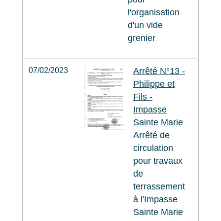
l'organisation
d'un vide
grenier
07/02/2023
Arrêté N°13 -
Philippe et
Fils -
Impasse
Sainte Marie
Arrêté de
circulation
pour travaux
de
terrassement
à l'Impasse
Sainte Marie