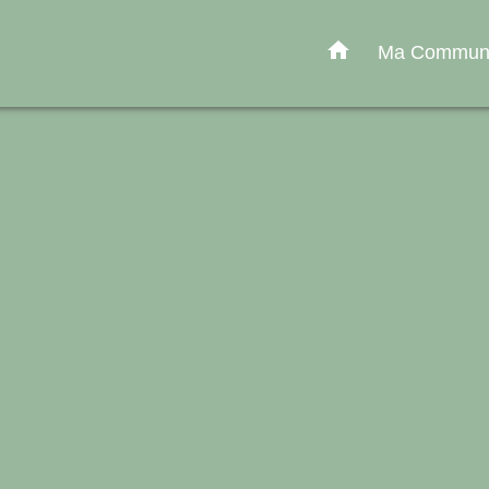
home
Ma Commu