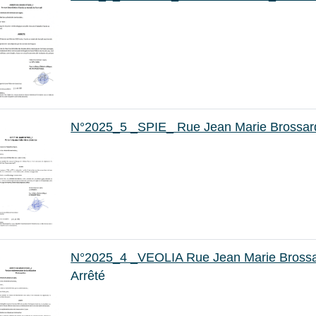
N°2025_5 _SPIE_ Rue Jean Marie Brossar
N°2025_4 _VEOLIA Rue Jean Marie Bross
Arrêté