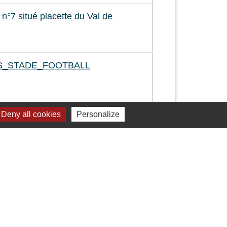
°7 situé placette du Val de
S_STADE_FOOTBALL
Deny all cookies
Personalize
2
-63
-64
-65
-66
-67
-68
-69
-70
-71
-72
-73
-74
-75