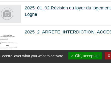
2025_01_02 Révision du loyer du logement n
Logne
2025_2_ARRETE_INTERDICTION_ACCE
 control over what you want to activate
OK, accept all
43
-44
-45
-46
-47
-48
-49
-50
-51
-52
-53
-54
-55
-56
-57
-58
-59
-60
-61
-6