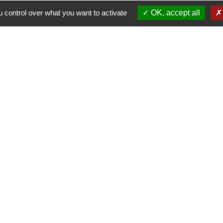
 control over what you want to activate
OK, accept all
2025_8_CIRCULATION_CLODy_ORION
43
-44
-45
-46
-47
-48
-49
-50
-51
-52
-53
-54
-55
-56
-57
-58
-59
-60
-61
-6