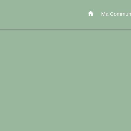
home
Ma Commu