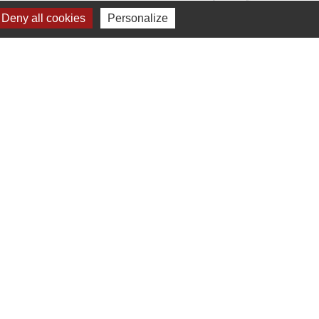
Deny all cookies
Personalize
_ENERGY_DURABLE
2
-63
-64
-65
-66
-67
-68
-69
-70
-71
-72
-73
-74
-75