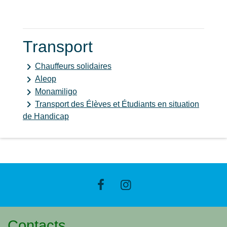
Transport
keyboard_arrow_right
Chauffeurs solidaires
keyboard_arrow_right
Aleop
keyboard_arrow_right
Monamiligo
keyboard_arrow_right
Transport des Élèves et Étudiants en situation
de Handicap
Contacts